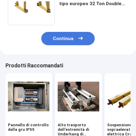
tipo europeo 32 Ton Double
Girder End Carriage
Continua
Prodotti Raccomandati
Pannello di controllo
Alto trasporto
Sospensione
della gru IP55
dell'estremità di
sopraelevata
Underhang di
elettrica Cran