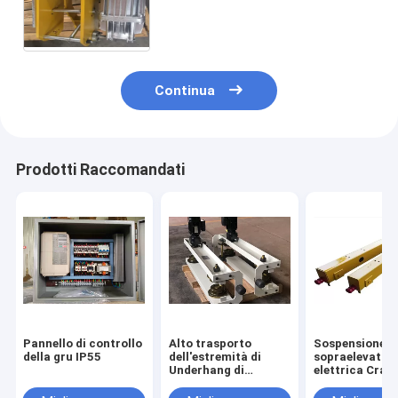
tempesta della gru a cavalletto
Continua
Prodotti Raccomandati
Pannello di controllo
Alto trasporto
Sospensione
della gru IP55
dell'estremità di
sopraelevata
Underhang di
elettrica Cran
progettazione di
Truck della tra
modo di dovere del
Crane End Car