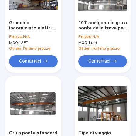
Contattaci
Granchio
10T scelgono le gru a
incorniciato elettrica
ponte della trave per
Singolo Girder Overhead gru
singola trave
le fabbriche/azione
Prezzo:
N/A
Prezzo:
N/A
Overhead gru per
materiali/officina
MOQ:
1SET
MOQ:
1 set
ingegneria generale
Double Girder Overhead gru
applicazione
Ottieni l'ultimo prezzo
Ottieni l'ultimo prezzo
Gru a portale
Contattaci
Contattaci
Gru bassa dell'altezza libera
a fune
Paranco elettrico a catena
lanciatore del fascio
Lancio di gru a portale
Gru a ponte standard
Tipo di viaggio