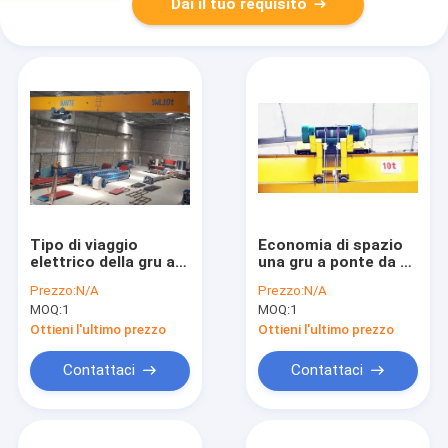
Dai il tuo requisito
Tipo di viaggio
Economia di spazio
elettrico della gru a
una gru a ponte da 5
ponte della trave di
tonnellate, gru a
Prezzo:
N/A
Prezzo:
N/A
progettazione
ponte sopraelevata
MOQ:
1
MOQ:
1
modulare singolo
di economia 10m
facile da operare
Ottieni l'ultimo prezzo
Ottieni l'ultimo prezzo
Contattaci
Contattaci