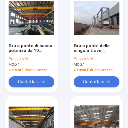
Gru a ponte di bassa
Gru a ponte della
potenza da 10
singola trave
tonnellate della gru a
elettrica di bassa
Prezzo:
N/A
Prezzo:
N/A
ponte singola
potenza che viaggia
MOQ:
1
MOQ:
1
elettrica della trave
con la capacità di
17m
carico di 10 T una
Ottieni l'ultimo prezzo
Ottieni l'ultimo prezzo
portata da 12 m.
Contattaci
Contattaci
Casa
prodotti
Chi siamo