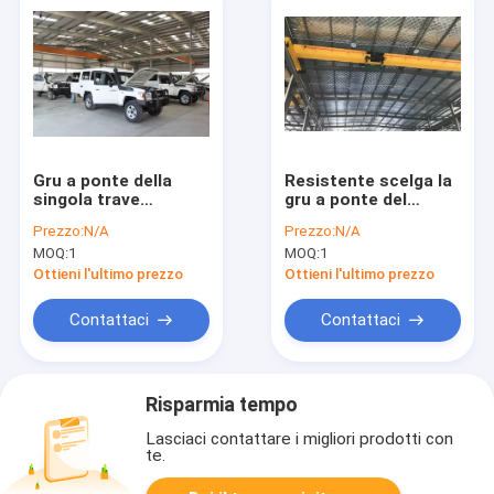
Gru a ponte della
Resistente scelga la
singola trave
gru a ponte del
elettrica di bassa
fascio alla macchina
Prezzo:
N/A
Prezzo:
N/A
potenza, gru mobile
pesante per i negozi,
MOQ:
1
MOQ:
1
cartiere
Ottieni l'ultimo prezzo
Ottieni l'ultimo prezzo
Contattaci
Contattaci
Risparmia tempo
Lasciaci contattare i migliori prodotti con
te.