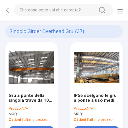
Singolo Girder Overhead Gru
(37)
Gru a ponte della
IP56 scelgono le gru
singola trave da 10
a ponte a uso medio
tonnellate
sopraelevate 5t della
Prezzo:
N/A
Prezzo:
N/A
trave per l'officina
MOQ:
1
MOQ:
1
meccanico
Ottieni l'ultimo prezzo
Ottieni l'ultimo prezzo