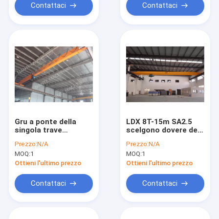
Contattaci
Contattaci
Gru a ponte della
LDX 8T-15m SA2.5
singola trave
scelgono dovere del
elettrica di LD 2t-
lavoro delle gru a
Prezzo:
N/A
Prezzo:
N/A
10m per le
ponte della trave
MOQ:
1
MOQ:
1
fabbriche/azione
l'alto per la fabbrica
materiali
Ottieni l'ultimo prezzo
Ottieni l'ultimo prezzo
Contattaci
Contattaci