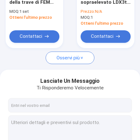
della trave di FEM
sopraelevato LDX3t-
Gru a bandiera
singola per l'officina
18m delle gru a ponte
MOQ:
1 set
Prezzo:
N/A
industriale
della singola trave
Ottieni l'ultimo prezzo
Sistemi a luce Crane
MOQ:
1
elettrica
Ottieni l'ultimo prezzo
Cantiere gru
Contattaci
Contattaci
argano paranco elettrico
Osservi più
Forma Traveller
Segmento Lifter
Lasciate Un Messaggio
Paranco a catena manuale
Ti Risponderemo Velocemente
Martello battipalo
Componenti gru
Trasporto dell'estremità della gru