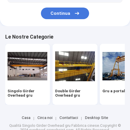
barra del conduttore della gru
Continua
Sistema del festone della pista di C
Le Nostre Categorie
Singolo Girder
Double Girder
Gru a portale
Overhead gru
Overhead gru
Casa
Circa noi
Contattaci
Desktop Site
Qualità
Singolo Girder Overhead gru
Fabbrica cinese.Copyright ©
2024 overhead-cranehoist.com. All Rights Reserved.