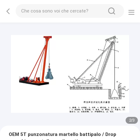
2
/
3
OEM 5T punzonatura martello battipalo / Drop