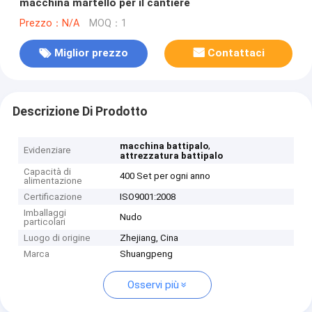
macchina martello per il cantiere
Prezzo：N/A
MOQ：1
Miglior prezzo
Contattaci
Descrizione Di Prodotto
,
macchina battipalo
Evidenziare
attrezzatura battipalo
Capacità di
400 Set per ogni anno
alimentazione
Certificazione
ISO9001:2008
Imballaggi
Nudo
particolari
Luogo di origine
Zhejiang, Cina
Marca
Shuangpeng
Osservi più