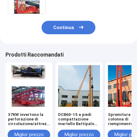
Continua
Prodotti Raccomandati
37KW invertono la
DCB60-15 a piedi
Spremitura de
perforazione di
compattazione
colonna di
circolazione/attrezzatura
martello Battipalo
riempimento
del piledriver per
idraulico con tubo di
martello batti
tutela dell'acqua
acciaio incassata
con doppio rul
Miglior prezzo
Miglior prezzo
Miglior pr