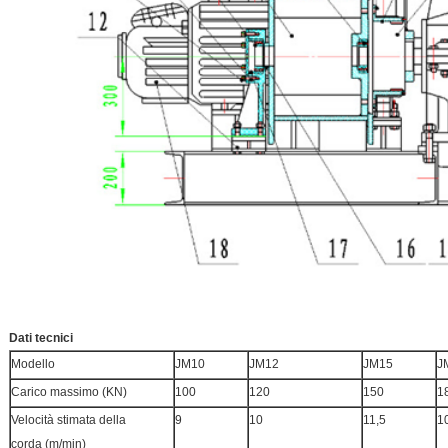
Dati tecnici
Modello
JM10
JM12
JM15
J
Carico massimo (KN)
100
120
150
1
Velocità stimata della
9
10
11,5
1
corda (m/min)