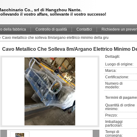
acchinario Co., srl di Hangzhou Nante.
ollevando il vostro affare, sollevante il vostro successo!
ro della fabbrica
Controllo di qualità
Contattici
Richiedere un preven
Cavo metallico che solleva 8m/argano elettrico minimo della gru
Cavo Metallico Che Solleva 8m/argano Elettrico Minimo De
Dettagli:
Luogo di origine:
Marca:
Certificazione:
Numero di 
modello:
Termini di pagame
Quantità di ordine 
minimo:
Prezzo:
Imballaggi 
particolari:
Tempi di 
consegna: