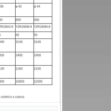
 36
φ 42
φ 44
00
600
400
ZR280S-8
YZR280M-8
YZR280M-8
5
45
55
040
3140
3140
350
2400
2400
100
2160
2100
000
10000
11500
elettrico a catena