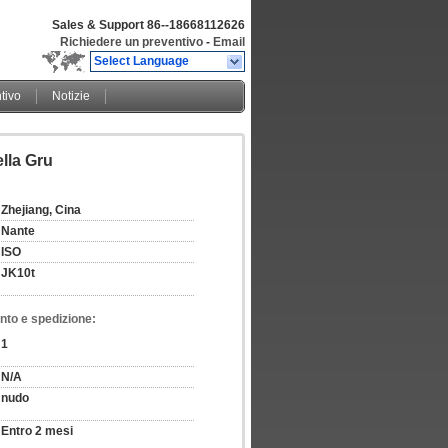
Sales & Support
86--18668112626
Richiedere un preventivo
-
Email
Select Language
tivo
Notizie
lla Gru
Zhejiang, Cina
Nante
ISO
JK10t
nto e spedizione:
1
N/A
nudo
Entro 2 mesi