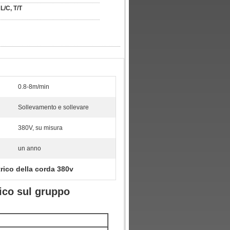
L/C, T/T
0.8-8m/min
Sollevamento e sollevare
380V, su misura
un anno
trico della corda 380v
ico sul gruppo