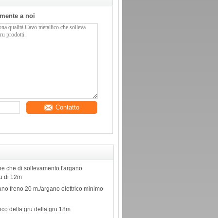
tamente a noi
Contatto
ne che di sollevamento l'argano
ru di 12m
ano freno 20 m./argano elettrico minimo
rico della gru della gru 18m