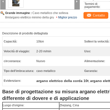
Termini di 
pagamento:
Grande immagine :
Cavo metallico che solleva
Contatto
8m/argano elettrico minimo della gru
Miglior prezzo
Descrizione di prodotto dettagliata
Capacità:
10ton
Sollevi la velocità:
Velocità di viaggio:
2-20 m/min
Uso:
circostanza:
Nuovo
Alimentazione:
Tipo dell'imbracatura:
cavo metallico
Garanzia:
argano elettrico della corda 10t
argano elet
Evidenziare:
,
Base di progettazione su misura argano elettr
differente di dovere e di applicazione
Luogo d'origine:
Zhejiang, Cina