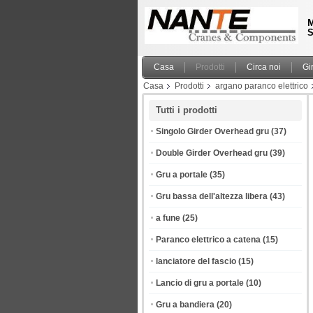
M
S
Casa
Prodotti
Circa noi
Gi
Casa
Prodotti
argano paranco elettrico
Tutti i prodotti
Singolo Girder Overhead gru
(37)
Double Girder Overhead gru
(39)
Gru a portale
(35)
Gru bassa dell'altezza libera
(43)
a fune
(25)
Paranco elettrico a catena
(15)
lanciatore del fascio
(15)
Lancio di gru a portale
(10)
Gru a bandiera
(20)