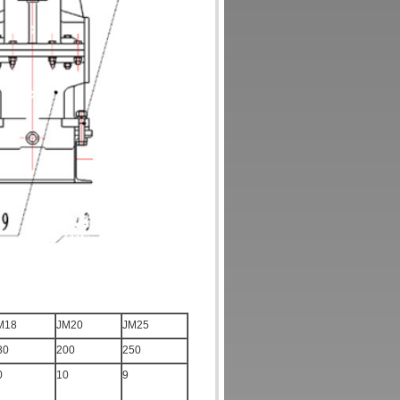
M18
JM20
JM25
80
200
250
0
10
9