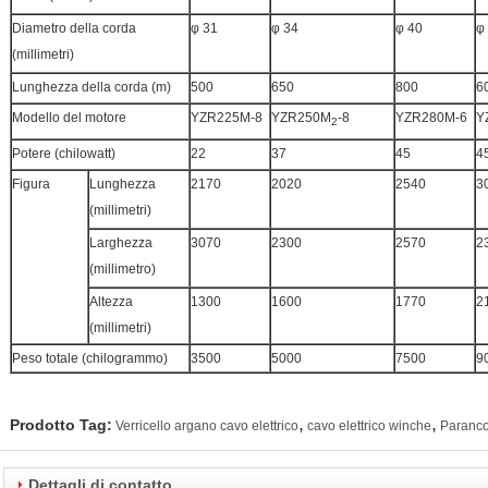
Diametro della corda
φ 31
φ 34
φ 40
φ
(millimetri)
Lunghezza della corda (m)
500
650
800
6
Modello del motore
YZR225M-8
YZR250M
-8
YZR280M-6
Y
2
Potere (chilowatt)
22
37
45
4
Figura
Lunghezza
2170
2020
2540
3
(millimetri)
Larghezza
3070
2300
2570
2
(millimetro)
Altezza
1300
1600
1770
2
(millimetri)
Peso totale (chilogrammo)
3500
5000
7500
9
,
,
Prodotto Tag:
Verricello argano cavo elettrico
cavo elettrico winche
Paranco 
Dettagli di contatto