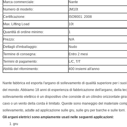
Marca commerciale:
Nante
Numero di modello:
JM10t
Certificazione:
ISO9001: 2008
Max. Lifting Load
10t
Quantità di ordine minimo:
1
Prezzo:
N/A
Dettagli d'imballaggio:
Nudo
Termine di consegna:
Entro 2 mesi
Termini di pagamento:
L/C, T/T
Abilità del rifornimento:
400 insiemi all'anno
Nante fabbrica ed esporta l'argano di sollevamento di qualità superiore per i suoi 
del mondo. Abbiamo 18 anni di esperienza di fabbricazione dell'argano, della tecn
sollevamento elettrico è un dispositivo che consiste di un cilindro orizzontale gir
cavo o un vento della corda è limitato. Queste sono maneggio del materiale compa
sollevamento, adatte ad applicazione sulle gru, sulle gru per barche e sulle torri.
Gli argani elettrici sono ampiamente usati nelle seguenti applicazioni:
1. gru