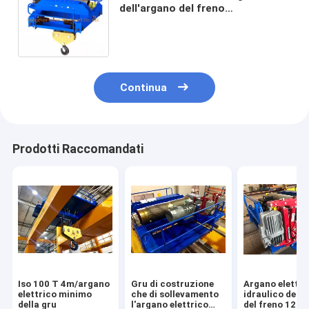
dell'argano del freno
elettromagnetico del propulsore
Continua
Prodotti Raccomandati
Iso 100 T 4m/argano
Gru di costruzione
Argano elettri
elettrico minimo
che di sollevamento
idraulico della
della gru
l'argano elettrico
del freno 12m 