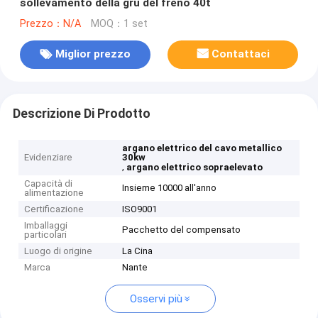
sollevamento della gru del freno 40t
Prezzo：N/A
MOQ：1 set
Miglior prezzo
Contattaci
Descrizione Di Prodotto
argano elettrico del cavo metallico
Evidenziare
30kw
,
argano elettrico sopraelevato
Capacità di
Insieme 10000 all'anno
alimentazione
Certificazione
ISO9001
Imballaggi
Pacchetto del compensato
particolari
Luogo di origine
La Cina
Marca
Nante
Osservi più