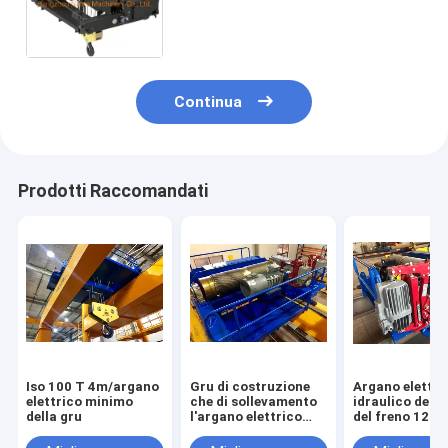
sollevamento della gru del freno
40t
Continua
Prodotti Raccomandati
Iso 100 T 4m/argano
Gru di costruzione
Argano elettri
elettrico minimo
che di sollevamento
idraulico della
della gru
l'argano elettrico
del freno 12m 
della gru di 12m
propulsore