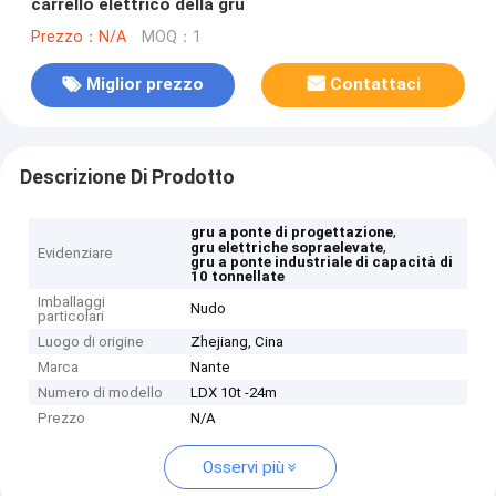
carrello elettrico della gru
Prezzo：N/A
MOQ：1
Miglior prezzo
Contattaci
Descrizione Di Prodotto
,
gru a ponte di progettazione
,
gru elettriche sopraelevate
Evidenziare
gru a ponte industriale di capacità di
10 tonnellate
Imballaggi
Nudo
particolari
Luogo di origine
Zhejiang, Cina
Marca
Nante
Numero di modello
LDX 10t -24m
Prezzo
N/A
Osservi più