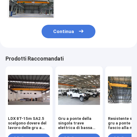
elettrico della gru
Continua
Prodotti Raccomandati
LDX 8T-15m SA2.5
Gru a ponte della
Resistente sce
scelgono dovere del
singola trave
gru a ponte de
lavoro delle gru a
elettrica di bassa
fascio alla ma
ponte della trave
potenza, gru mobile
pesante per i n
l'alto per la fabbrica
cartiere